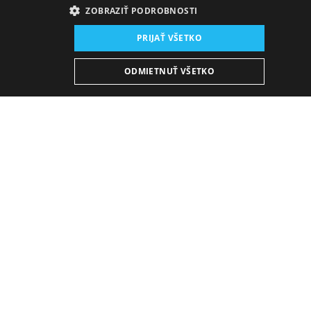
ZOBRAZIŤ PODROBNOSTI
Miesto konania:
PRIJAŤ VŠETKO
nová budova SND, Štúdio
Dátum konania (Repríza):
ODMIETNUŤ VŠETKO
17. 12. 2024
19:00 h
-
20:30 h
Plán predstavení
KÚPIŤ E-BULLETIN
Nedeľa
18. 10. 2026
19:00 h
20:30 h
V PREDAJI
Zobraziť detail