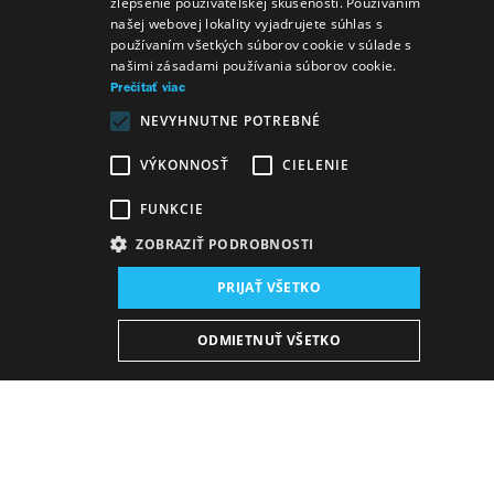
zlepšenie používateľskej skúsenosti. Používaním
GERMAN
našej webovej lokality vyjadrujete súhlas s
používaním všetkých súborov cookie v súlade s
ENGLISH
našimi zásadami používania súborov cookie.
Prečítať viac
NEVYHNUTNE POTREBNÉ
VÝKONNOSŤ
CIELENIE
FUNKCIE
ZOBRAZIŤ PODROBNOSTI
Miesto konania:
PRIJAŤ VŠETKO
nová budova SND, Sála opery a baletu
Dátum konania (Repríza):
ODMIETNUŤ VŠETKO
6. 11. 2026
19:00 h
-
21:30 h
Plán predstavení