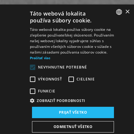
×
Táto webová lokalita
používa súbory cookie.
SLOVAK
Táto webová lokalita používa súbory cookie na
zlepšenie používateľskej skúsenosti. Používaním
GERMAN
našej webovej lokality vyjadrujete súhlas s
používaním všetkých súborov cookie v súlade s
ENGLISH
našimi zásadami používania súborov cookie.
Prečítať viac
NEVYHNUTNE POTREBNÉ
VÝKONNOSŤ
CIELENIE
FUNKCIE
ZOBRAZIŤ PODROBNOSTI
PRIJAŤ VŠETKO
Miesto konania:
ODMIETNUŤ VŠETKO
nová budova SND, Sála opery a baletu