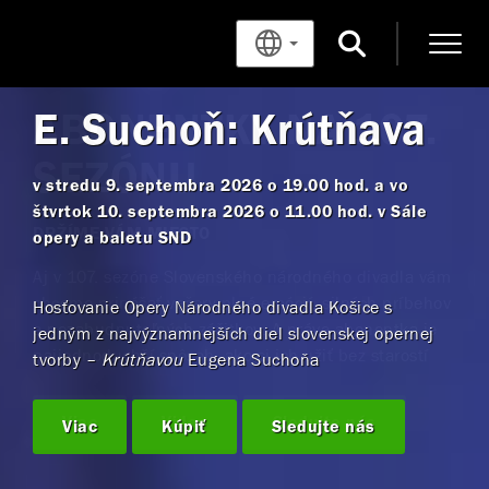
E. Suchoň: Krútňava
v stredu 9. septembra 2026 o 19.00 hod. a vo
štvrtok 10. septembra 2026 o 11.00 hod. v Sále
opery a baletu SND
Hosťovanie Opery Národného divadla Košice s
jedným z najvýznamnejších diel slovenskej opernej
tvorby –
Krútňavou
Eugena Suchoňa
Viac
Kúpiť
Sledujte nás